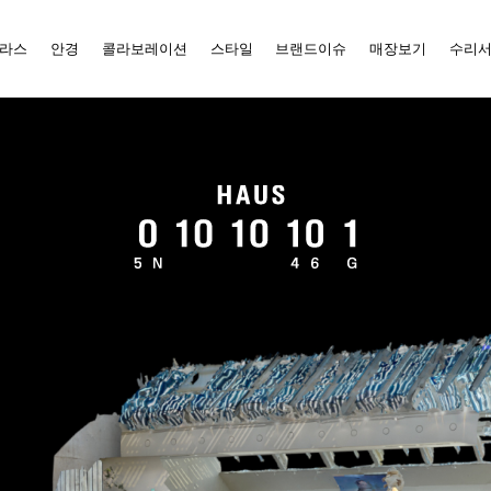
라스
안경
콜라보레이션
스타일
브랜드이슈
매장보기
수리