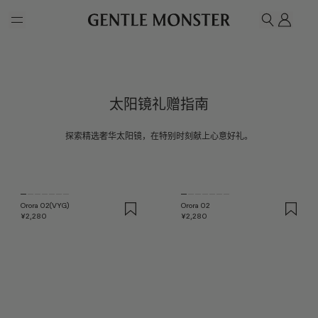
Skip to main content
我的
搜索
太阳镜礼赠指南
探索精选奢华太阳镜，在特别时刻献上心意好礼。
Orora 02(VYG)
Orora 02
¥2,280
¥2,280