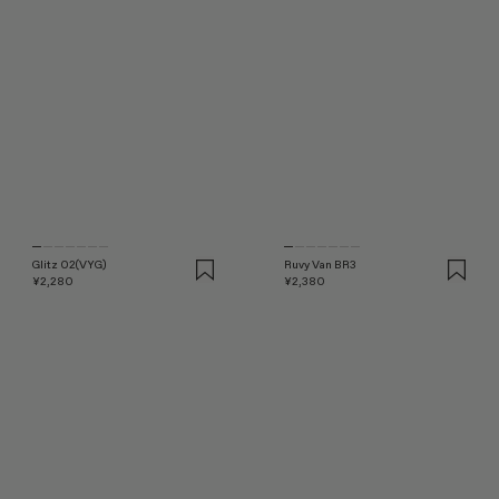
Glitz 02(VYG)
Ruvy Van BR3
¥2,280
¥2,380