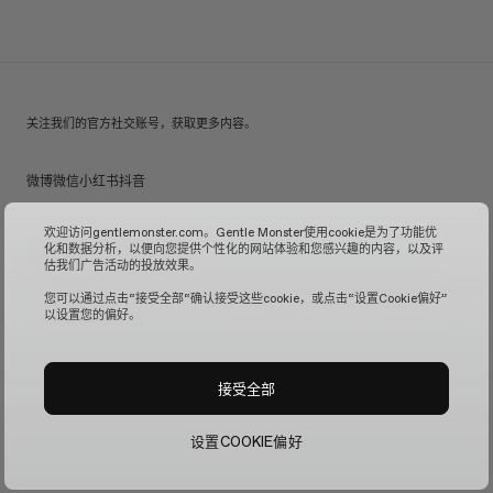
关注我们的官方社交账号，获取更多内容。
微博
微信
小红书
抖音
欢迎访问gentlemonster.com。Gentle Monster使用cookie是为了功能优
化和数据分析，以便向您提供个性化的网站体验和您感兴趣的内容，以及评
© 2026 GENTLE MONSTER
估我们广告活动的投放效果。
沪ICP备16001110号-1
| Gentle Monster中国官方网站由镜特梦贸易(上海)有限公司管理运营。
您可以通过点击“接受全部“确认接受这些cookie，或点击“设置Cookie偏好”
以设置您的偏好。
接受全部
设置COOKIE偏好