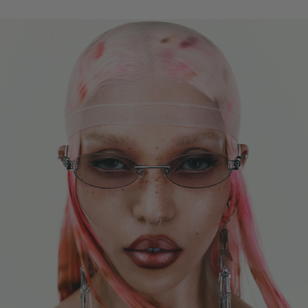
前框
:
147.4 mm
猫眼框型
低
高
镜腿长度
:
147.9 mm
镜片提供有效UV防护
镜片高度
:
37.2 mm