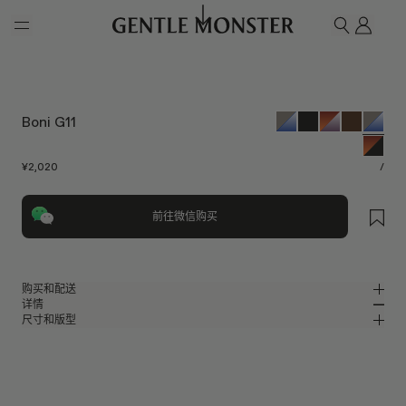
Skip to main content
我的
搜索
Boni G11
¥2,020
/
前往微信购买
购买和配送
详情
请前往微信小程序购买，可享免费配送服务。
尺寸和版型
灰色板材猫眼太阳镜
MM
IN
2026系列
镜片宽度
:
55.2 mm
版型
灰色板材材质镜框
鼻桥
:
21 mm
窄
宽
蓝色
镜片