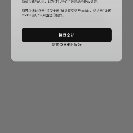
您感兴趣的内容，以及评估我们广告活动的投放效果。
您可以通过点击“接受全部“确认接受这些cookie，或点击“设置
目前，官方网站正在进行临时更新。
Cookie偏好”以设置您的偏好。
给您带来不便，我们深表歉意，稍等片刻即可恢复使用。
接受全部
设置COOKIE偏好