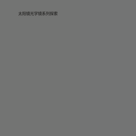
Skip to main content
太阳镜
光学镜
系列
探索
查看全部
查看全部
Veggie
门店
Veggie系列
Veggie系列
Circuit
故事
畅销款
畅销款
2026系列
服务
2026系列
2026系列
2025 秋季
Circuit系列
BOLD系列
2025 BOLD
BOLD系列
防蓝光
Pocket
彩色眼镜
彩色眼镜
Maison Margiela
礼赠精选
礼赠精选
2025系列
TEKKEN 8
Mugler