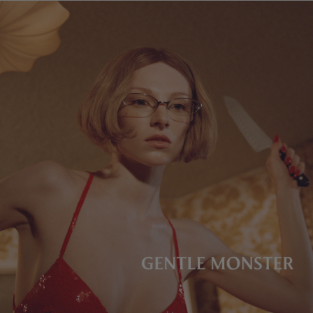
镜片高度
:
32.3 mm
经销商: IICOMBINED CO., LTD.
产地
:
China