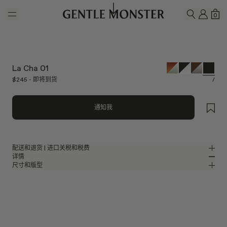
Skip to main content
我的
购
0
搜索
La Cha 01
$245 - 即将到货
/
通知我
配送和退货 | 进口关税和税费
详情
Gentle Monster提供免费配送服务。
尺寸和版型
订单处理和发货需要5-7个工作日。自收货之日起7天内可退货。
黑色板材圆形太阳镜
MM
IN
网站显示的所有价格均已包含您所在国家/地区适用的关税和税费，因此收
2025 秋季系列
镜片宽度
:
53.4 mm
版型
货时无需支付任何额外的关税或进口费用。
黑色板材材质镜框
鼻桥
:
20 mm
窄
宽
请注意，如包裹在发货后被拒收或退回，退还商品的退款金额中将扣除配送
黑色
镜片
前框
:
143 mm
费用。
圆形框型
低
高
镜腿长度
:
145.5 mm
镜片提供有效UV防护