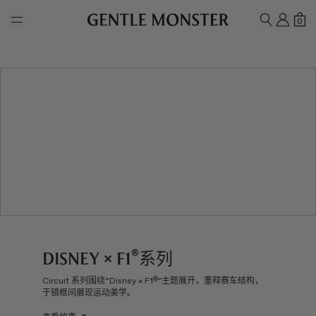
Skip to main content
我的
购
0
搜索
®
Disney × F1
系列
®
Circuit 系列围绕“Disney × F1
”主题展开，重释赛车结构，
于镜框间展现运动美学。