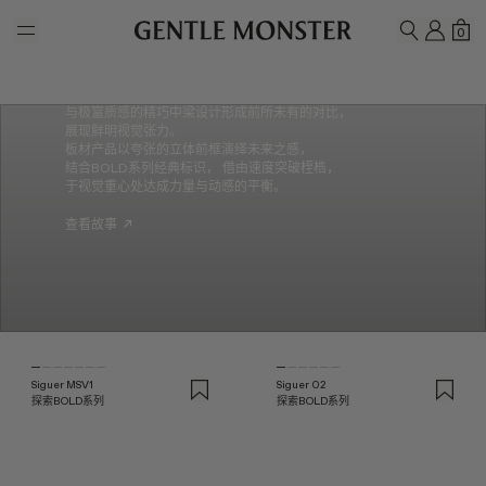
Skip to main content
2025 BOLD系列
我的
购
0
搜索
产品中梁以当代视角重塑盾牌结构，
通过颠覆性的无鼻托设计， 重释未来主义美学。
金属产品采用轻量镜片，
与极富质感的精巧中梁设计形成前所未有的对比，
展现鲜明视觉张力。
板材产品以夸张的立体前框演绎未来之感，
结合BOLD系列经典标识， 借由速度突破桎梏，
于视觉重心处达成力量与动感的平衡。
查看故事
↗
Siguer MSV1
Siguer 02
探索BOLD系列
探索BOLD系列