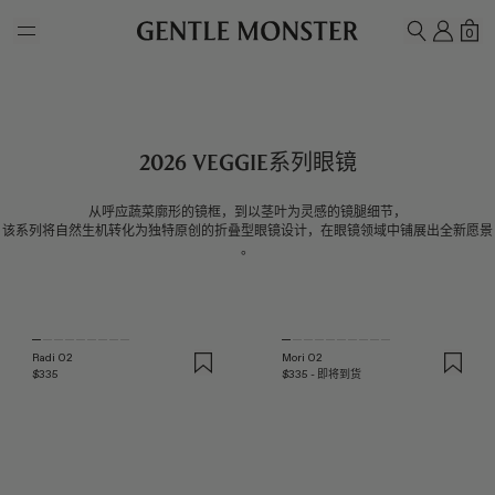
Skip to main content
我的
购
0
搜索
2026 Veggie系列眼镜
从呼应蔬菜廓形的镜框，到以茎叶为灵感的镜腿细节，
该系列将自然生机转化为独特原创的折叠型眼镜设计，在眼镜领域中铺展出全新愿景
。
Radi 02
Mori 02
$335
$335 - 即将到货