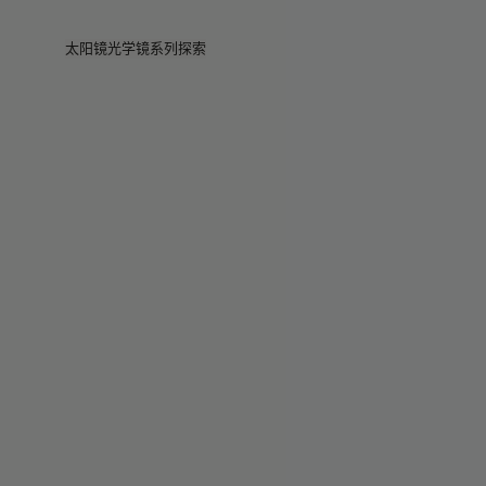
Skip to main content
太阳镜
光学镜
系列
探索
查看全部
查看全部
Veggie
Intelligent 智能眼镜
Veggie系列
Veggie系列
Circuit
门店
畅销款
畅销款
2026系列
故事
2026系列
2026系列
2025 秋季
服务
Circuit系列
BOLD系列
2025 BOLD
BOLD系列
防蓝光
Pocket
彩色眼镜
彩色眼镜
Maison Margiela
礼赠精选
礼赠精选
2025系列
TEKKEN 8
Mugler