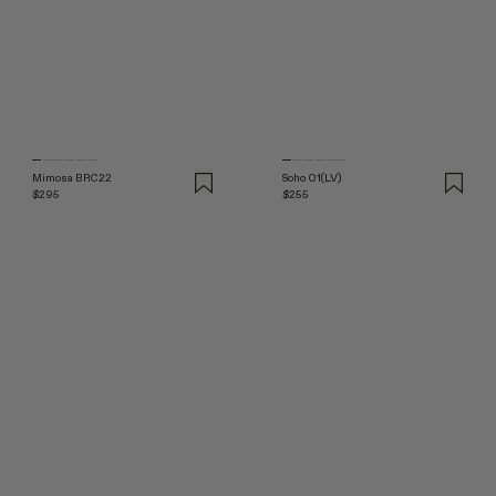
Mimosa BRC22
Soho 01(LV)
$295
$255