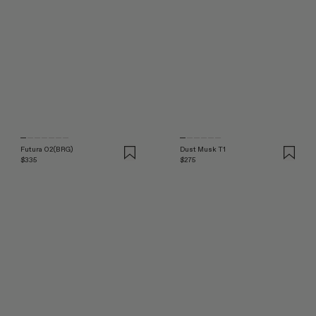
Futura 02(BRG)
Dust Musk T1
$335
$275