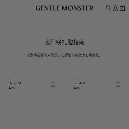
Skip to main content
我的
购
0
搜索
太阳镜礼赠指南
探索精选奢华太阳镜，在特别时刻献上心意好礼。
Limes 01
Lamda 01
$270
$275