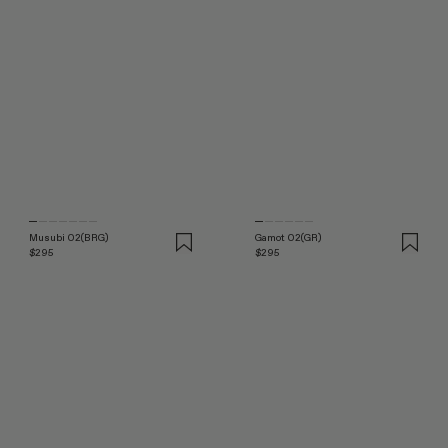
Musubi 02(BRG)
Gamot 02(GR)
$295
$295