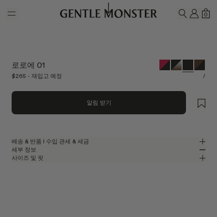
Skip to main content
내 계
쇼
0
검색하기
로로에 01
$265 - 재입고 예정
/
알림 받기
배송 & 반품 l 수입 관세 & 세금
세부 정보
젠틀몬스터는 무료 배송 서비스를 제공합니다.
사이즈 및 핏
주문이 처리되고 배송되기까지 영업일 기준 최대 5~7일이 소요될 수
클래식한 블랙 아세테이트 소재의 스퀘어 선글라스
MM
IN
있습니다. 반품은 배송일로부터 7일 이내에 가능합니다.
2025 컬렉션
렌즈 너비
:
64.1 mm
핏
웹사이트에 표시된 모든 가격에는 고객님의 국가에 적용되는 관세 및 세금이
블랙 아세테이트 프레임
브릿지
:
16 mm
좁음
넓음
포함되어 있으므로, 상품 수령 시 추가로 관세 또는 수입 관련 비용을
블랙
렌즈
프레임 프론트
:
148.5 mm
지불하실 필요가 없습니다.
스퀘어 쉐입
낮음
높음
템플 길이
:
146.8 mm
단, 상품 출고 후 배송이 거부되거나 반송되는 경우에는 반품하신 상품의
UV 99.9% 차단 렌즈