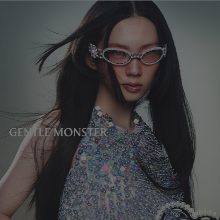
렌즈 높이
:
49.4 mm
환불 금액에서 배송비가 차감됩니다.
제조자 및 수입자: IICOMBINED CO., LTD.
제조국명
:
중국