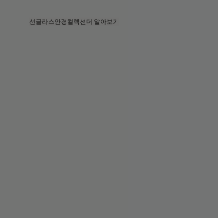
Skip to main content
선글라스
안경
컬렉션
더 알아보기
전체보기
전체보기
베지
인텔리전트 아이웨어
베지 컬렉션
베지 컬렉션
서킷
스토어
베스트셀러
베스트셀러
2026 컬렉션
스토리
2026 컬렉션
2026 컬렉션
2025 FALL
서비스
서킷 컬렉션
볼드 컬렉션
2025 볼드
볼드 컬렉션
블루라이트
포켓
틴트 렌즈
틴트 렌즈
메종 마르지엘라
선물
선물
2025 컬렉션
철권 8
뮈글러