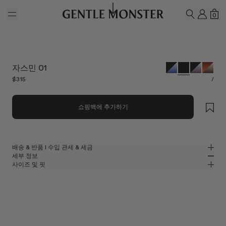
Skip to main content
내 계
쇼
0
검색하기
자스민 01
$315
/
쇼핑백에 추가하기
배송 & 반품 l 수입 관세 & 세금
세부 정보
젠틀몬스터는 무료 배송 서비스를 제공합니다.
사이즈 및 핏
주문이 처리되고 배송되기까지 영업일 기준 최대 5~7일이 소요될 수
블랙 아세테이트 소재의 스퀘어 선글라스
MM
IN
있습니다. 반품은 배송일로부터 7일 이내에 가능합니다.
베지 컬렉션
렌즈 너비
:
52.8 mm
핏
웹사이트에 표시된 모든 가격에는 고객님의 국가에 적용되는 관세 및 세금이
블랙 아세테이트 폴더블 프레임
브릿지
:
21 mm
좁음
넓음
포함되어 있으므로, 상품 수령 시 추가로 관세 또는 수입 관련 비용을
블랙
렌즈
프레임 프론트
:
144 mm
지불하실 필요가 없습니다.
스퀘어 쉐입
낮음
높음
템플 길이
:
136.3 mm
단, 상품 출고 후 배송이 거부되거나 반송되는 경우에는 반품하신 상품의
UV 99.9% 차단 렌즈