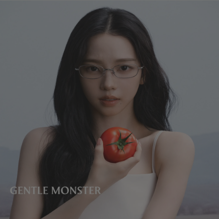
렌즈 높이
:
39.9 mm
환불 금액에서 배송비가 차감됩니다.
제조자 및 수입자: IICOMBINED CO., LTD.
제조국명
:
중국
본 제품은 피팅이 불가합니다.
The doll keyring giveaway promotion for online Veggie Collection
orders has ended.