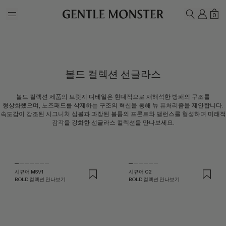
Skip to main content
내 계
쇼
0
검색하기
볼드 컬렉션 선글라스
볼드 컬렉션 제품의 브릿지 디테일은 현대적으로 재해석한 방패의 구조를
형상화했으며, 노즈패드를 삭제하는 구조의 혁신을 통해 뉴 퓨처리즘을 제안합니다.
속도감이 강조된 시그니처 심볼과 과장된 볼륨의 프론트와 밸런스를 형성하며 미래적
감각을 강화한 선글라스 컬렉션을 만나보세요.
시규어 MSV1
시규어 02
BOLD 컬렉션 만나보기
BOLD 컬렉션 만나보기