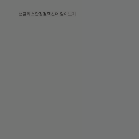
Skip to main content
선글라스
안경
컬렉션
더 알아보기
전체보기
전체보기
베지
인텔리전트 아이웨어
베지 컬렉션
베지 컬렉션
서킷
스토어
베스트셀러
베스트셀러
2026 컬렉션
스토리
2026 컬렉션
2026 컬렉션
2025 FALL
서비스
서킷 컬렉션
볼드 컬렉션
2025 볼드
볼드 컬렉션
블루라이트
포켓
틴트 렌즈
틴트 렌즈
메종 마르지엘라
선물
선물
2025 컬렉션
철권 8
뮈글러