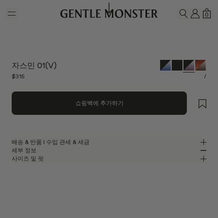
Skip to main content
내 계
쇼
0
검색하기
자스민 01(V)
$315
/
쇼핑백에 추가하기
배송 & 반품 l 수입 관세 & 세금
세부 정보
젠틀몬스터는 무료 배송 서비스를 제공합니다.
사이즈 및 핏
주문이 처리되고 배송되기까지 영업일 기준 최대 5~7일이 소요될 수
블랙 아세테이트 소재의 스퀘어 선글라스
MM
IN
있습니다. 반품은 배송일로부터 7일 이내에 가능합니다.
베지 컬렉션
렌즈 너비
:
52.8 mm
핏
웹사이트에 표시된 모든 가격에는 고객님의 국가에 적용되는 관세 및 세금이
블랙 아세테이트 폴더블 프레임
브릿지
:
21 mm
좁음
넓음
포함되어 있으므로, 상품 수령 시 추가로 관세 또는 수입 관련 비용을
퍼플
렌즈
프레임 프론트
:
144 mm
지불하실 필요가 없습니다.
스퀘어 쉐입
낮음
높음
템플 길이
:
136.3 mm
단, 상품 출고 후 배송이 거부되거나 반송되는 경우에는 반품하신 상품의
UV 99.9% 차단 렌즈