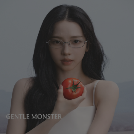
렌즈 높이
:
39.9 mm
환불 금액에서 배송비가 차감됩니다.
제조자 및 수입자: IICOMBINED CO., LTD.
제조국명
:
중국
본 제품은 피팅이 불가합니다.
The doll keyring giveaway promotion for online Veggie Collection
orders has ended.