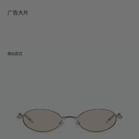
镜腿长度
:
147.7 mm
镜片提供有效UV防护
镜片高度
:
34.4 mm
广告大片
相似款式