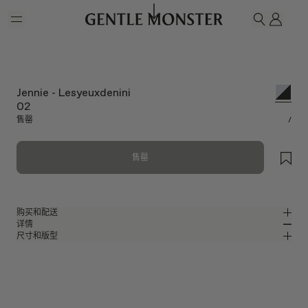
Skip to main content
我的
搜索
Jennie - Lesyeuxdenini
02
售罄
/
售罄
购买和配送
详情
请前往微信小程序购买，可享免费配送服务。
尺寸和版型
亮银色金属椭圆形太阳镜
MM
IN
Jentle Garden Collaboration
镜片宽度
:
56.4 mm
版型
银色金属材质镜框
鼻桥
:
20 mm
窄
宽
黑色
镜片
前框
:
148.5 mm
椭圆形框型
低
高