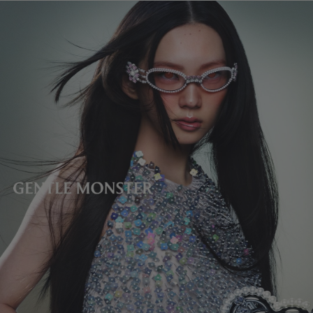
镜片高度
:
33.4 mm
• 不支持配镜服务
• Jewelry 系列展现丰富的细节与结构。
• 由于设计的特点，本产品或其配件部分边缘可能较为锋利。
• 佩戴或摘取时请小心，头发有被缠绕的可能性。
• 产品上的的珠宝配饰，请注意避免长时间佩戴及与皮肤的接触。