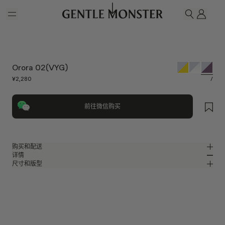
Skip to main content
我的
搜索
Orora 02(VYG)
¥2,280
/
前往微信购买
购买和配送
详情
请前往微信小程序购买，可享免费配送服务。
尺寸和版型
银色金属椭圆形太阳镜，展现珍贵珠宝风格
MM
IN
Jewelry Collection
镜片宽度
:
55.5 mm
版型
银色金属材质镜框
鼻桥
:
20 mm
窄
宽
紫色 镜面
镜片
前框
:
145.9 mm
椭圆形框型
低
高
镜腿长度
:
150.2 mm
镜片提供有效UV防护