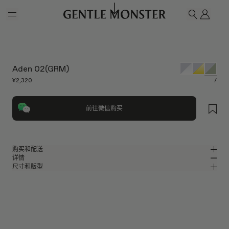
Skip to main content
我的
搜索
Aden 02(GRM)
¥2,320
/
前往微信购买
购买和配送
详情
请前往微信小程序购买，可享免费配送服务。
尺寸和版型
亮银色金属椭圆形太阳镜
MM
IN
Veggie 秋季系列
镜片宽度
:
54.8 mm
版型
银色金属材质可折叠镜框
鼻桥
:
19 mm
窄
宽
绿色 镜面
镜片
前框
:
146.1 mm
椭圆形框型
低
高
镜腿长度
:
125.8 mm
镜片提供有效UV防护