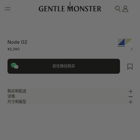
Skip to main content
我的
搜索
Node 02
¥2,280
/
前往微信购买
购买和配送
详情
请前往微信小程序购买，可享免费配送服务。
尺寸和版型
椭圆形太阳镜，亮银色金属镜框
MM
IN
BOLD Collection
镜片宽度
:
59.7 mm
版型
银色金属材质镜框
鼻桥
:
17 mm
窄
宽
蓝色 镜面
镜片
前框
:
136.6 mm
椭圆形框型
低
高
镜腿长度
:
142.7 mm
镜片提供有效UV防护