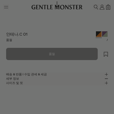
Skip to main content
내 계
쇼
0
검색하기
안테나.C 01
품절
/
품절
배송 & 반품 l 수입 관세 & 세금
세부 정보
젠틀몬스터는 무료 배송 서비스를 제공합니다.
사이즈 및 핏
주문이 처리되고 배송되기까지 영업일 기준 최대 5~7일이 소요될 수
블랙 아세테이트 소재의 스퀘어 선글라스
MM
IN
있습니다. 반품은 배송일로부터 7일 이내에 가능합니다.
볼드 컬렉션
렌즈 너비
:
52.7 mm
핏
웹사이트에 표시된 모든 가격에는 고객님의 국가에 적용되는 관세 및 세금이
블랙 아세테이트 프레임
브릿지
:
20 mm
좁음
넓음
포함되어 있으므로, 상품 수령 시 추가로 관세 또는 수입 관련 비용을
오렌지 미러
렌즈
프레임 프론트
:
145.1 mm
지불하실 필요가 없습니다.
스퀘어 쉐입
낮음
높음
템플 길이
:
148 mm
단, 상품 출고 후 배송이 거부되거나 반송되는 경우에는 반품하신 상품의
UV 99.9% 차단 렌즈