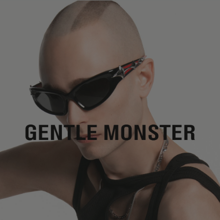
렌즈 높이
:
35.8 mm
환불 금액에서 배송비가 차감됩니다.
제조자 및 수입자: IICOMBINED CO., LTD.
제조국명
:
중국