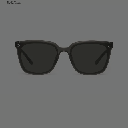
镜片高度
:
39.4 mm
相似款式