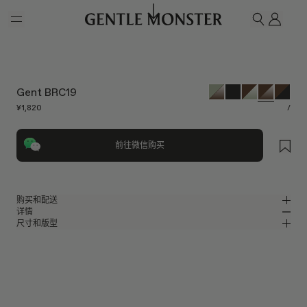
Skip to main content
我的
搜索
Gent BRC19
¥1,820
/
前往微信购买
购买和配送
详情
请前往微信小程序购买，可享免费配送服务。
尺寸和版型
棕色板材方形太阳镜
MM
IN
2026系列
镜片宽度
:
64.2 mm
版型
棕色板材材质镜框
鼻桥
:
17 mm
窄
宽
棕色
镜片
前框
:
149.1 mm
方形框型
低
高
镜腿长度
:
146.9 mm
镜片提供有效UV防护