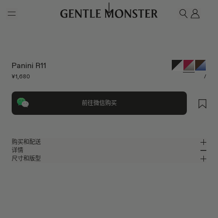
Skip to main content
我的
搜索
Panini R11
¥1,680
/
前往微信购买
购买和配送
详情
请前往微信小程序购买，可享免费配送服务。
尺寸和版型
红色板材方形太阳镜
MM
IN
2025 秋季系列
镜片宽度
:
55 mm
版型
红色板材材质镜框
鼻桥
:
18 mm
窄
宽
灰色
镜片
前框
:
143.8 mm
方形框型
低
高
镜腿长度
:
145.5 mm
镜片提供有效UV防护