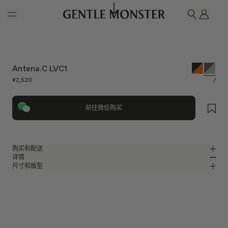
Skip to main content
我的
搜索
Antena.C LVC1
¥2,520
/
前往微信购买
购买和配送
详情
请前往微信小程序购买，可享免费配送服务。
尺寸和版型
透明紫色板材方形太阳镜
MM
IN
BOLD Collection
镜片宽度
:
52.7 mm
版型
紫色板材材质镜框
鼻桥
:
20 mm
窄
宽
绿色 镜面
镜片
前框
:
145.1 mm
方形框型
低
高
镜腿长度
:
148 mm
镜片提供有效UV防护