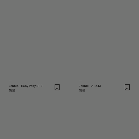
Jennie - Baby Pony BR3
Jennie - Aile.M
售罄
售罄