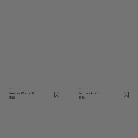
Jennie - Wispy 01
Jennie - Aile.B
售罄
售罄