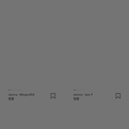
Jennie - Wispy GR8
Jennie - Jem.P
售罄
售罄