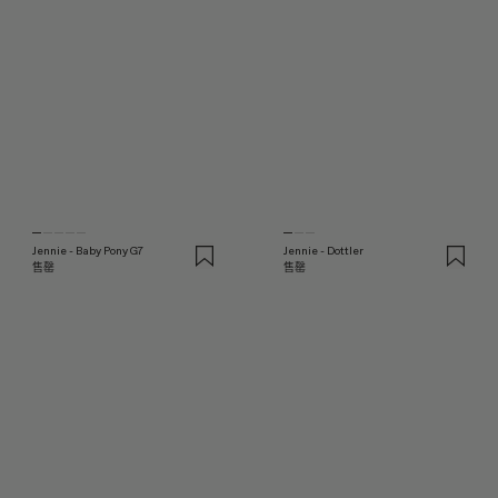
Jennie - Baby Pony G7
Jennie - Dottler
售罄
售罄