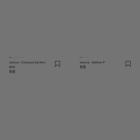
Jennie - Cheveux De Nini
Jennie - Dottler.P
BR3
售罄
售罄