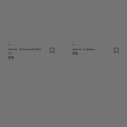
Jennie - Cheveux De Nini
Jennie - Cupiece
01
售罄
售罄