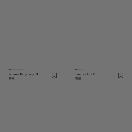
Jennie - Baby Pony 01
Jennie - Aile.G
售罄
售罄