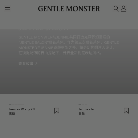
Skip to main content
我的
搜索
Jentle Salon
GENTLE MONSTER与JENNIE共同打造充满梦幻意境的
“JENTLE SALON”联名系列。作为第三次联名系列，GENTLE
MONSTER与JENNIE跳脱框架之外，将奇幻构想注入设计，
在镜腿配饰的自由搭配下，开启全新视觉表达风格。
查看故事
↗
Jennie - Wispy Y8
Jennie - Jem
售罄
售罄