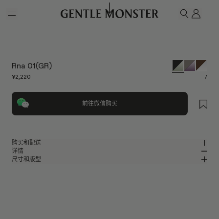
Skip to main content
我的
搜索
Rna 01(GR)
¥2,220
/
前往微信购买
购买和配送
详情
请前往微信小程序购买，可享免费配送服务。
尺寸和版型
黑色板材方形眼镜
MM
IN
BOLD Optical Collection
镜片宽度
:
55.2 mm
版型
黑色板材材质镜框
鼻桥
:
19 mm
窄
宽
绿色
镜片
前框
:
142.2 mm
方形框型
低
高
镜腿长度
:
134.1 mm
镜片提供有效UV防护