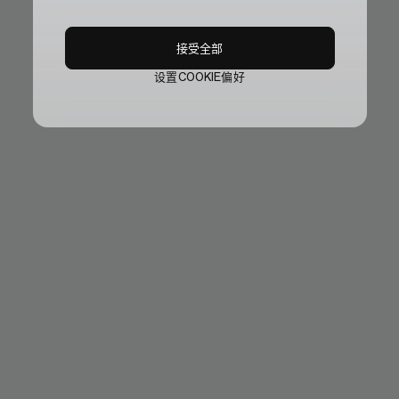
接受全部
设置COOKIE偏好