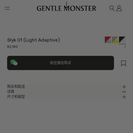
Skip to main content
我的
搜索
Slyk 01 (Light Adaptive)
¥2,180
/
前往微信购买
购买和配送
详情
请前往微信小程序购买，可享免费配送服务。
尺寸和版型
黑色板材精致方形眼镜
MM
IN
2025 Optical
镜片宽度
:
55.9 mm
版型
黑色板材材质镜框
鼻桥
:
18 mm
窄
宽
透明
镜片
前框
:
147.1 mm
方形框型
低
高
镜腿长度
:
144.5 mm
防蓝光镜片提供有效UV防护