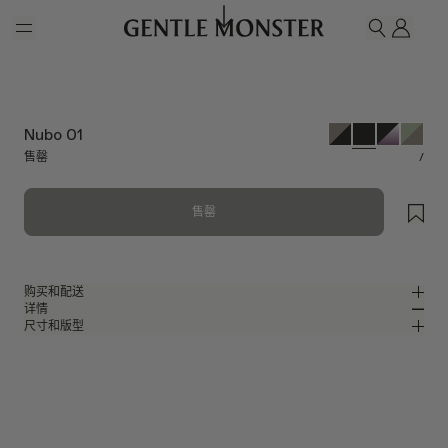
Skip to main content
我的
搜索
Nubo 01
售罄
/
售罄
购买和配送
详情
请前往微信小程序购买，可享免费配送服务。
尺寸和版型
黑色板材方形太阳镜
MM
IN
2024 Collection
镜片宽度
:
53.7 mm
版型
黑色板材材质镜框
鼻桥
:
21 mm
窄
宽
黑色
镜片
前框
:
146.4 mm
方形框型
低
高
镜腿长度
:
145.8 mm
镜片提供有效UV防护