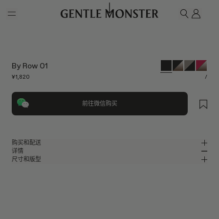
Skip to main content
我的
搜索
By Row 01
¥1,820
/
前往微信购买
购买和配送
详情
请前往微信小程序购买，可享免费配送服务。
尺寸和版型
黑色板材经典方形太阳镜
MM
IN
2025 Collection
镜片宽度
:
62.4 mm
版型
黑色板材材质镜框
鼻桥
:
18 mm
窄
宽
黑色
镜片
前框
:
145.7 mm
方形框型
低
高
镜腿长度
:
146 mm
镜片提供有效UV防护