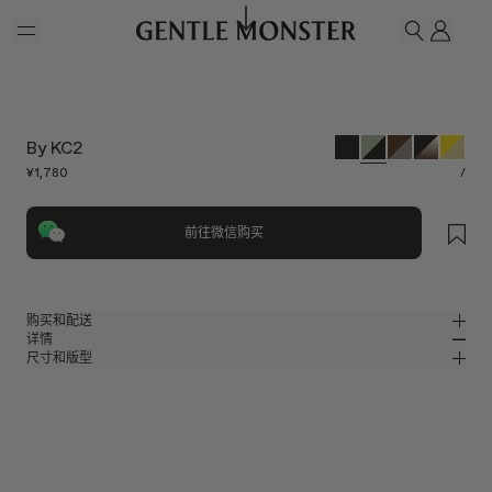
Skip to main content
我的
搜索
By KC2
¥1,780
/
前往微信购买
购买和配送
详情
请前往微信小程序购买，可享免费配送服务。
尺寸和版型
透明卡其色板材方形太阳镜
MM
IN
2024 Collection
镜片宽度
:
63.3 mm
版型
绿色板材材质镜框
鼻桥
:
16 mm
窄
宽
黑色
镜片
前框
:
147.6 mm
方形框型
低
高
镜腿长度
:
147 mm
镜片提供有效UV防护