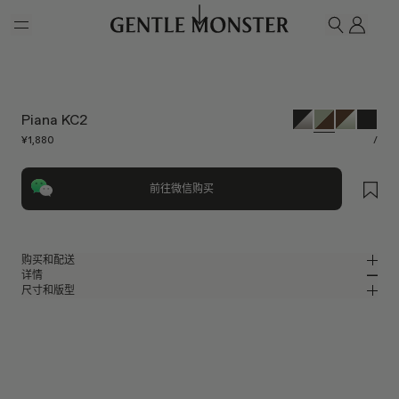
Skip to main content
我的
搜索
Piana KC2
¥1,880
/
前往微信购买
购买和配送
详情
请前往微信小程序购买，可享免费配送服务。
尺寸和版型
半透明卡其色板材经典方形太阳镜
MM
IN
2025 Collection
镜片宽度
:
63.3 mm
版型
绿色板材材质镜框
鼻桥
:
16 mm
窄
宽
棕色
镜片
前框
:
148.1 mm
方形框型
低
高
镜腿长度
:
147 mm
镜片提供有效UV防护