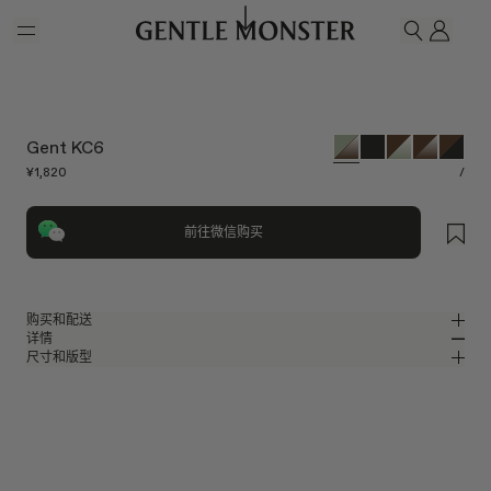
Skip to main content
我的
搜索
Gent KC6
¥1,820
/
前往微信购买
购买和配送
详情
请前往微信小程序购买，可享免费配送服务。
尺寸和版型
绿色板材方形太阳镜
MM
IN
2026系列
镜片宽度
:
64.2 mm
版型
绿色板材材质镜框
鼻桥
:
17 mm
窄
宽
棕色
镜片
前框
:
149.1 mm
方形框型
低
高
镜腿长度
:
146.9 mm
镜片提供有效UV防护