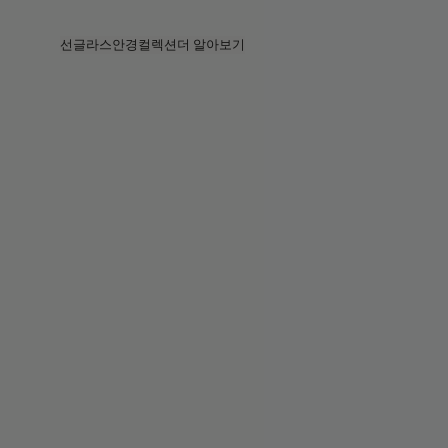
Skip to main content
선글라스
안경
컬렉션
더 알아보기
전체보기
전체보기
프라다
인텔리전트 아이웨어
프라다
프라다
베지
스토어
베지 컬렉션
베지 컬렉션
서킷
스토리
베스트셀러
베스트셀러
2026 컬렉션
서비스
2026 컬렉션
2026 컬렉션
2025 FALL
서킷 컬렉션
볼드 컬렉션
2025 볼드
볼드 컬렉션
블루라이트
포켓
틴트 렌즈
틴트 렌즈
메종 마르지엘라
선물
선물
2025 컬렉션
철권 8