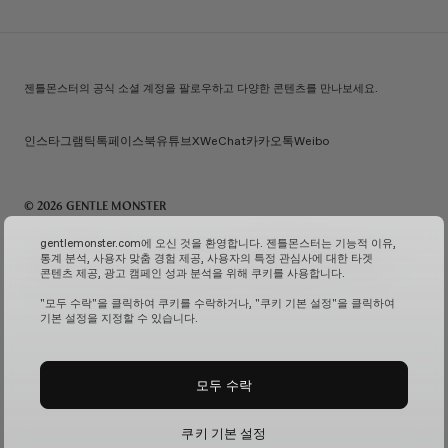
젠틀몬스터의 공식 소셜 계정을 팔로우하고 다양한 콘텐츠를 만나보세요.
인스타그램
틱톡
페이스북
유튜브
X
WeChat
카카오톡
Weibo
© 2026 GENTLE MONSTER
주) 아이아이컴바인드 | 대표자명: 김한국 | 사업자번호: 119-86-38589 | 통신판매신고번호: 제 2026-
gentlemonster.com에 오신 것을 환영합니다. 젠틀몬스터는 기능적 이유,
서울성동-0958호
(사업자 정보 확인↗)
| 이메일 문의:
service.kr@gentlemonster.com
|
통계 분석, 사용자 맞춤 경험 제공, 사용자의 특정 관심사에 대한 타겟
개인정보보호책임자: 정태호 | 주소: 서울특별시 성동구 뚝섬로 433 | 대표번호:
1600-2126
콘텐츠 제공, 광고 캠페인 성과 분석을 위해 쿠키를 사용합니다.
고객님의 안전한 현금자산 거래를 위해 하나은행과 채무지급보증계약을 체결하여 보장해드리고
있습니다.
서비스 가입 여부 확인↗
고정형 영상 정보 처리기기 운영 및 관리↗
"모두 수락"을 클릭하여 쿠키를 수락하거나, "쿠키 기본 설정"을 클릭하여
기본 설정을 지정할 수 있습니다.
모두 수락
쿠키 기본 설정