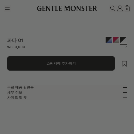
Skip to main content
내 계
쇼
0
검색하기
파타 01
₩350,000
/
쇼핑백에 추가하기
무료 배송 & 반품
세부 정보
젠틀몬스터 공식 온라인 스토어는 무료 배송 및 반품 서비스를 제공합니다.
사이즈 및 핏
반품은 제품을 수령하신 날로부터 7일 이내에 접수해 주셔야 합니다. 제품은
블랙 아세테이트 소재의 스퀘어 안경
MM
IN
사용되지 않은 상태여야 하며, 모든 구성품을 포함하고 있어야 합니다.
2025 볼드 컬렉션
렌즈 너비
:
51.4 mm
핏
블랙 아세테이트 프레임
브릿지
:
23 mm
좁음
넓음
클리어
렌즈
프레임 프론트
:
148.8 mm
스퀘어 쉐입
낮음
높음
템플 길이
:
144.7 mm
UV 99.9%, 블루라이트 차단 렌즈