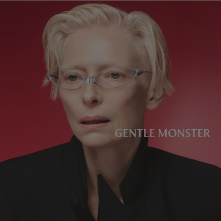
렌즈 높이
:
39.6 mm
제조자 및 수입자: IICOMBINED CO., LTD.
제조국명
:
중국