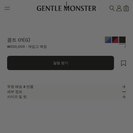
Skip to main content
내 계
쇼
0
검색하기
콤트 01(G)
₩330,000 - 재입고 예정
/
알림 받기
무료 배송 & 반품
세부 정보
젠틀몬스터 공식 온라인 스토어는 무료 배송 및 반품 서비스를 제공합니다.
사이즈 및 핏
반품은 제품을 수령하신 날로부터 7일 이내에 접수해 주셔야 합니다. 제품은
블랙 아세테이트 소재의 스퀘어 안경
MM
IN
사용되지 않은 상태여야 하며, 모든 구성품을 포함하고 있어야 합니다.
2025 볼드 컬렉션
렌즈 너비
:
56.2 mm
핏
블랙 아세테이트 프레임
브릿지
:
21 mm
좁음
넓음
블랙
렌즈
프레임 프론트
:
148 mm
스퀘어 쉐입
낮음
높음
템플 길이
:
140.8 mm
UV 99.9% 차단 렌즈