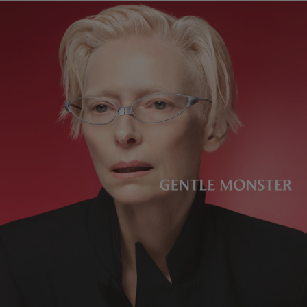
렌즈 높이
:
37.5 mm
제조자 및 수입자: IICOMBINED CO., LTD.
제조국명
:
중국