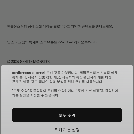
젠틀몬스터의 공식 소셜 계정을 팔로우하고 다양한 콘텐츠를 만나보세요.
인스타그램
틱톡
페이스북
유튜브
X
WeChat
카카오톡
Weibo
© 2026 GENTLE MONSTER
주) 아이아이컴바인드 | 대표자명: 김한국 | 사업자번호: 119-86-38589 | 통신판매신고번호: 제 2026-
gentlemonster.com에 오신 것을 환영합니다. 젠틀몬스터는 기능적 이유,
서울성동-0958호
(사업자 정보 확인↗)
| 이메일 문의:
service.kr@gentlemonster.com
|
통계 분석, 사용자 맞춤 경험 제공, 사용자의 특정 관심사에 대한 타겟
개인정보보호책임자: 정태호 | 주소: 서울특별시 성동구 뚝섬로 433 | 대표번호:
1600-2126
콘텐츠 제공, 광고 캠페인 성과 분석을 위해 쿠키를 사용합니다.
고객님의 안전한 현금자산 거래를 위해 하나은행과 채무지급보증계약을 체결하여 보장해드리고
있습니다.
서비스 가입 여부 확인↗
고정형 영상 정보 처리기기 운영 및 관리↗
"모두 수락"을 클릭하여 쿠키를 수락하거나, "쿠키 기본 설정"을 클릭하여
기본 설정을 지정할 수 있습니다.
모두 수락
쿠키 기본 설정