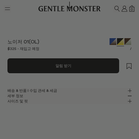
Skip to main content
내 계
쇼
0
검색하기
노이저 01(OL)
$325 - 재입고 예정
/
알림 받기
배송 & 반품 l 수입 관세 & 세금
세부 정보
젠틀몬스터는 무료 배송 서비스를 제공합니다.
사이즈 및 핏
주문이 처리되고 배송되기까지 영업일 기준 최대 5~7일이 소요될 수
블랙 아세테이트 소재의 스퀘어 안경
MM
IN
있습니다. 반품은 배송일로부터 7일 이내에 가능합니다.
볼드 옵티컬 컬렉션
렌즈 너비
:
56.5 mm
핏
웹사이트에 표시된 모든 가격에는 고객님의 국가에 적용되는 관세 및 세금이
블랙 아세테이트 프레임
브릿지
:
22 mm
좁음
넓음
포함되어 있으므로, 상품 수령 시 추가로 관세 또는 수입 관련 비용을
옐로우
렌즈
프레임 프론트
:
145.5 mm
지불하실 필요가 없습니다.
스퀘어 쉐입
낮음
높음
템플 길이
:
129.8 mm
단, 상품 출고 후 배송이 거부되거나 반송되는 경우에는 반품하신 상품의
UV 99.9% 차단 렌즈