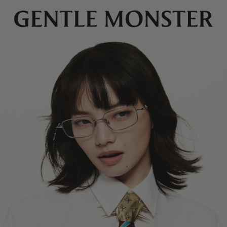
렌즈 높이
:
39 mm
환불 금액에서 배송비가 차감됩니다.
제조자 및 수입자: IICOMBINED CO., LTD.
제조국명
:
중국