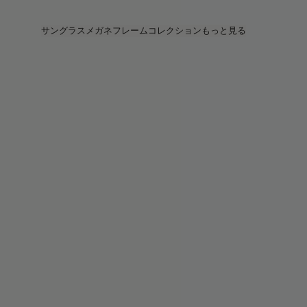
Skip to main content
サングラス
メガネフレーム
コレクション
もっと見る
すべてを見る
すべてを見る
Veggie
Intelligentアイウェア
Veggie コレクション
Veggie コレクション
Circuit
ストア
ベストセラー
ベストセラー
2026 コレクション
ストーリー
2026 コレクション
2026 コレクション
2025 FALL
サービス
Circuit コレクション
BOLD コレクション
2025 BOLD
BOLD コレクション
ブルーライトカット
Pocket
カラーレンズ
カラーレンズ
Maison Margiela
ギフト
ギフト
2025 コレクション
TEKKEN 8
Mugler