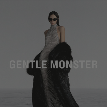
レンズの高さ
:
41.9 mm
は、ご返品商品の返金額から配送料を差し引かせていただきます。
製造者＆輸入者: IICOMBINED CO., LTD.
製造国
:
China