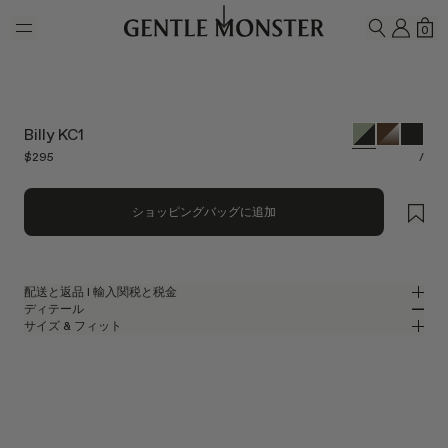
Skip to main content
マイ
シ
0
検索
Billy KC1
$295
/
ショッピングバッグに追加
配送と返品 l 輸入関税と税金
ディテール
Gentle Monsterでは、無料配送をご提供しています。
サイズ & フィット
ご注文の商品の処理・発送には、最大5-7営業日かかります。返品は、配
カーキクリアアセテートのスクエアサングラス
MM
IN
送後7日以内に行われます。
BOLD Collection
レンズ幅
:
52 mm
フィット
ウェブサイトに表示されている価格には、お届け先の国・地域に適用され
グリーン アセテート フレーム
ブリッジ
:
21 mm
横狭
横広
る関税および税金が含まれているため、お受け取り時に追加で関税や輸入
ブラック
レンズ
フレームフロント
:
145 mm
手数料をお支払いいただく必要はありません。
スクエア シェイプ
縦狭
縦広
テンプルの長さ
:
148 mm
なお、発送手続き開始後にお荷物の受取拒否または返送が発生した場合
UV 99.9%カット機能付きレンズ