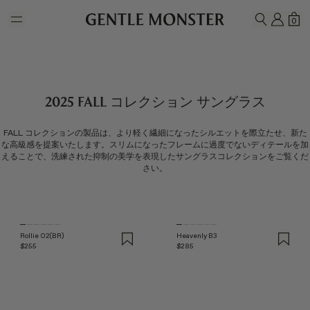
Skip to main content
マイ
シ
0
検索
2025 FALL コレクション サングラス
FALL コレクションの製品は、より軽く繊細になったシルエットを際立たせ、新た
な高級感を提案いたします。スリムになったフレームに過度でないディテールを加
えることで、洗練された抑制の美学を表現したサングラスコレクションをご覧くだ
さい。
Rollie 02(BR)
Heavenly B3
$255
$285