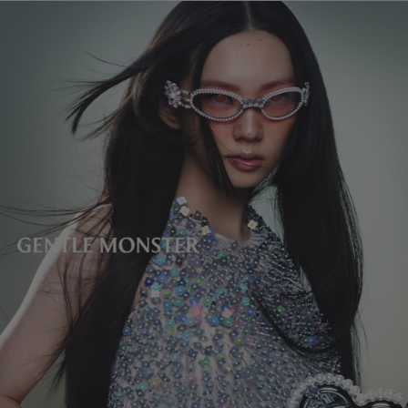
テンプルの長さ
:
146 mm
は、ご返品商品の返金額から配送料を差し引かせていただきます。
製造者＆輸入者: IICOMBINED CO., LTD.
レンズの高さ
:
43.6 mm
製造国
:
China