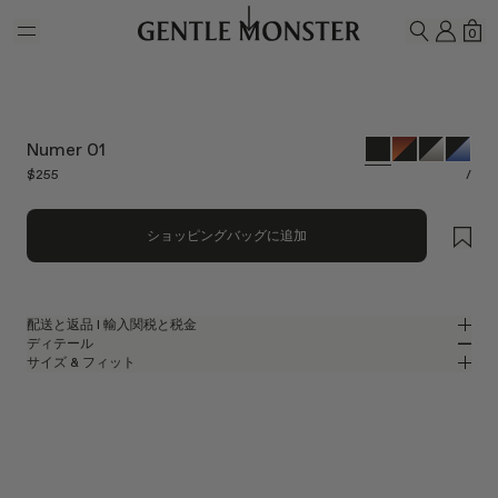
Skip to main content
マイ
シ
0
検索
Numer 01
$255
/
ショッピングバッグに追加
配送と返品 l 輸入関税と税金
ディテール
Gentle Monsterでは、無料配送をご提供しています。
サイズ & フィット
ご注文の商品の処理・発送には、最大5-7営業日かかります。返品は、配
ブラックアセテートのモダンなスクエアサングラス
MM
IN
送後7日以内に行われます。
2025 Collection
レンズ幅
:
63.7 mm
フィット
ウェブサイトに表示されている価格には、お届け先の国・地域に適用され
ブラック アセテート フレーム
ブリッジ
:
16 mm
横狭
横広
る関税および税金が含まれているため、お受け取り時に追加で関税や輸入
ブラック
レンズ
フレームフロント
:
148.6
手数料をお支払いいただく必要はありません。
スクエア シェイプ
縦狭
縦広
mm
なお、発送手続き開始後にお荷物の受取拒否または返送が発生した場合
UV 99.9%カット機能付きレンズ