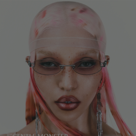
レンズの高さ
:
46.8 mm
は、ご返品商品の返金額から配送料を差し引かせていただきます。
製造者＆輸入者: IICOMBINED CO., LTD.
製造国
:
China