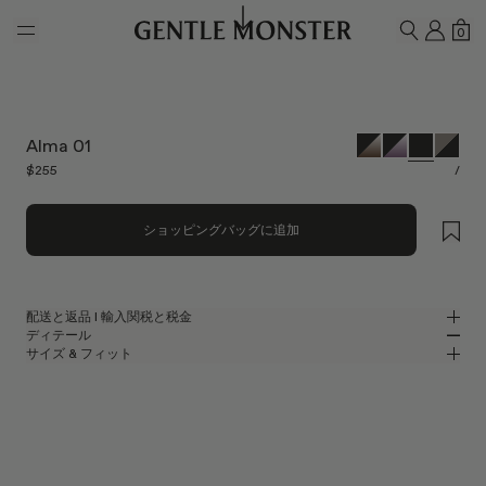
Skip to main content
マイ
シ
0
検索
Alma 01
$255
/
ショッピングバッグに追加
配送と返品 l 輸入関税と税金
ディテール
Gentle Monsterでは、無料配送をご提供しています。
サイズ & フィット
ご注文の商品の処理・発送には、最大5-7営業日かかります。返品は、配
ブラックアセテートのスクエアサングラス
MM
IN
送後7日以内に行われます。
2026 コレクション
レンズ幅
:
62.7 mm
フィット
ウェブサイトに表示されている価格には、お届け先の国・地域に適用され
ブラック アセテート フレーム
ブリッジ
:
17 mm
横狭
横広
る関税および税金が含まれているため、お受け取り時に追加で関税や輸入
ブラック
レンズ
フレームフロント
:
145 mm
手数料をお支払いいただく必要はありません。
スクエア シェイプ
縦狭
縦広
テンプルの長さ
:
146 mm
なお、発送手続き開始後にお荷物の受取拒否または返送が発生した場合
UV 99.9%カット機能付きレンズ