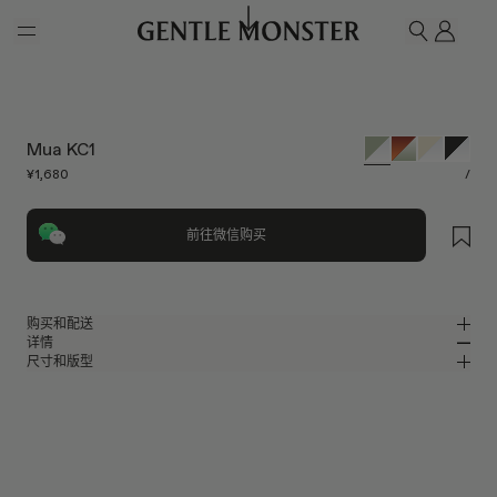
Skip to main content
我的
搜索
Mua KC1
¥1,680
/
前往微信购买
购买和配送
详情
请前往微信小程序购买，可享免费配送服务。
尺寸和版型
透明卡其色混合材质方形眼镜
MM
IN
2024 Optical Collection
镜片宽度
:
57.3 mm
版型
绿色混合材质镜框
鼻桥
:
17 mm
窄
宽
透明
镜片
前框
:
146.7 mm
方形框型
低
高
镜腿长度
:
144.8 mm
防蓝光镜片提供有效UV防护