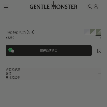
Skip to main content
我的
搜索
Taptap KC3(GR)
¥2,180
/
前往微信购买
购买和配送
详情
请前往微信小程序购买，可享免费配送服务。
尺寸和版型
-
MM
IN
绿色混合材质镜框
镜片宽度
:
53 mm
版型
绿色
镜片
鼻桥
:
19 mm
窄
宽
方形框型
前框
:
142 mm
镜片提供有效UV防护
低
高
镜腿长度
:
148.7 mm