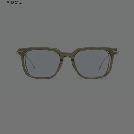
镜片高度
:
43.7 mm
相似款式