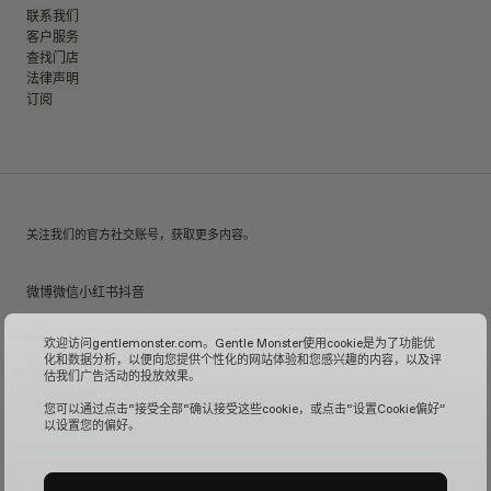
联系我们
客户服务
查找门店
法律声明
订阅
关注我们的官方社交账号，获取更多内容。
微博
微信
小红书
抖音
欢迎访问gentlemonster.com。Gentle Monster使用cookie是为了功能优
化和数据分析，以便向您提供个性化的网站体验和您感兴趣的内容，以及评
© 2026 GENTLE MONSTER
估我们广告活动的投放效果。
沪ICP备16001110号-1
| Gentle Monster中国官方网站由镜特梦贸易(上海)有限公司管理运营。
您可以通过点击“接受全部“确认接受这些cookie，或点击“设置Cookie偏好”
以设置您的偏好。