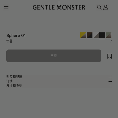
Skip to main content
我的
搜索
Sphere 01
售罄
/
售罄
购买和配送
详情
请前往微信小程序购买，可享免费配送服务。
尺寸和版型
黑色板材包裹式太阳镜
MM
IN
2024 Collection
镜片宽度
:
59.8 mm
版型
黑色板材材质镜框
鼻桥
:
19 mm
窄
宽
黑色
镜片
前框
:
147.3 mm
包裹型框型
低
高
镜腿长度
:
121.6 mm
镜片提供有效UV防护