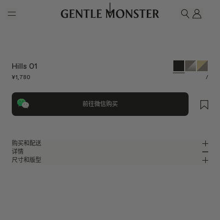
Skip to main content
我的
搜索
Hills 01
¥1,780
/
前往微信购买
购买和配送
详情
请前往微信小程序购买，可享免费配送服务。
尺寸和版型
黑色板材包裹式太阳镜
MM
IN
2025 秋季系列
镜片宽度
:
59 mm
版型
黑色板材材质镜框
鼻桥
:
19 mm
窄
宽
黑色
镜片
前框
:
146.9 mm
包裹型框型
低
高
镜腿长度
:
125 mm
镜片提供有效UV防护