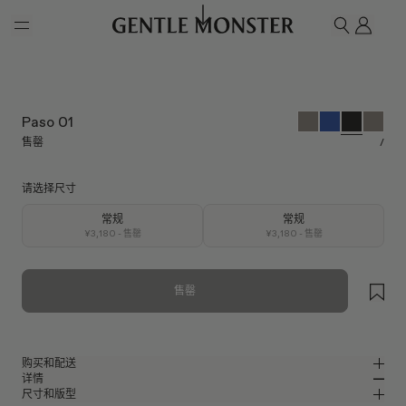
Skip to main content
我的
搜索
Paso 01
售罄
/
请选择尺寸
常规
常规
¥3,180
- 售罄
¥3,180
- 售罄
售罄
购买和配送
详情
请前往微信小程序购买，可享免费配送服务。
尺寸和版型
黑色板材包裹式太阳镜