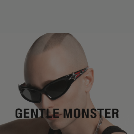
MM
IN
BOLD Collection
镜片宽度
:
54.9 mm
版型
黑色板材材质镜框
鼻桥
:
22 mm
窄
宽
黑色
镜片
前框
:
155.5 mm
包裹型框型
低
高
镜腿长度
:
121.6 mm
镜片提供有效UV防护
镜片高度
:
39.3 mm