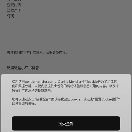
查找门店
法律声明
订阅
关注我们的官方社交账号，获取更多内容。
微博
微信
小红书
抖音
欢迎访问gentlemonster.com。Gentle Monster使用cookie是为了功能优
化和数据分析，以便向您提供个性化的网站体验和您感兴趣的内容，以及评
© 2026 GENTLE MONSTER
估我们广告活动的投放效果。
沪ICP备16001110号-1
| Gentle Monster中国官方网站由镜特梦贸易(上海)有限公司管理运营。
您可以通过点击“接受全部“确认接受这些cookie，或点击“设置Cookie偏好”
以设置您的偏好。
接受全部