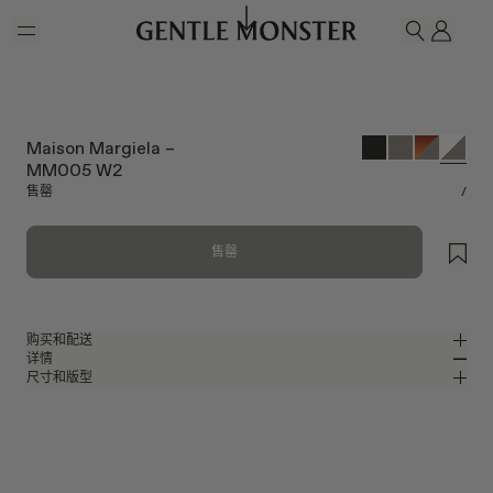
Skip to main content
我的
搜索
Maison Margiela –
MM005 W2
售罄
/
售罄
购买和配送
详情
请前往微信小程序购买，可享免费配送服务。
尺寸和版型
白色板材椭圆形太阳镜
MM
IN
Maison Margiela 2023 Collaboration
镜片宽度
:
52.2 mm
版型
白色板材材质镜框
鼻桥
:
23 mm
窄
宽
灰色
镜片
前框
:
149 mm
椭圆形框型
低
高