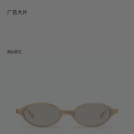
镜腿长度
:
145 mm
镜片提供有效UV防护
镜片高度
:
36 mm
广告大片
相似款式